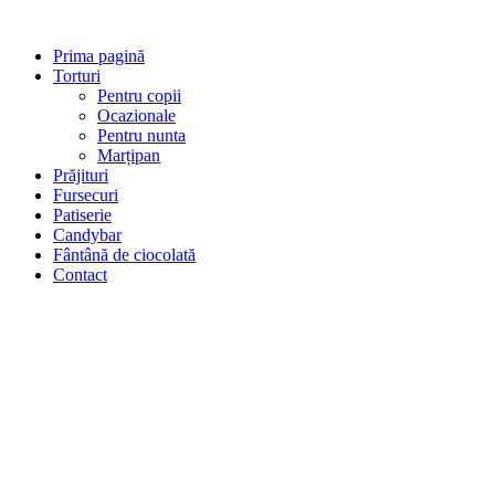
Prima pagină
Torturi
Pentru copii
Ocazionale
Pentru nunta
Marțipan
Prăjituri
Fursecuri
Patiserie
Candybar
Fântână de ciocolată
Contact