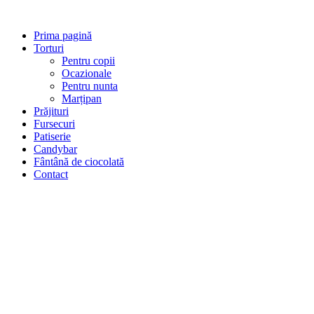
Prima pagină
Torturi
Pentru copii
Ocazionale
Pentru nunta
Marțipan
Prăjituri
Fursecuri
Patiserie
Candybar
Fântână de ciocolată
Contact